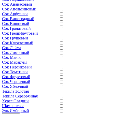
Сок Ананасовый
Сок Апельсиновый
Сок Арбузный
Сок Виноградный
Сок Вишневый
Сок Гранатовый
Сок Грейпфрутовый
Сок Грушевый
Сок Клюквенный
Сок Лайма
Сок Лимонный
Сок Манго
Сок Маракуйя
Сок Персиковый
Сок Томатный
Сок Фруктовый
Сок Черничный
Сок Яблочный
Текила Золотая
Текила Серебрянная
Херес Сладкий
Шампанское
Эль Имбирный