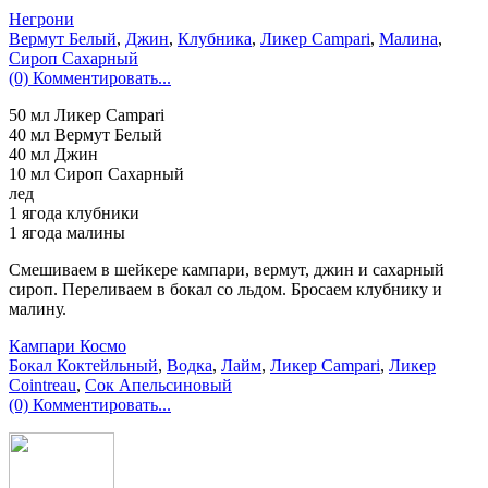
Негрони
Вермут Белый
,
Джин
,
Клубника
,
Ликер Campari
,
Малина
,
Сироп Сахарный
(0) Комментировать...
50 мл Ликер Campari
40 мл Вермут Белый
40 мл Джин
10 мл Сироп Сахарный
лед
1 ягода клубники
1 ягода малины
Смешиваем в шейкере кампари, вермут, джин и сахарный
сироп. Переливаем в бокал со льдом. Бросаем клубнику и
малину.
Кампари Космо
Бокал Коктейльный
,
Водка
,
Лайм
,
Ликер Campari
,
Ликер
Cointreau
,
Сок Апельсиновый
(0) Комментировать...