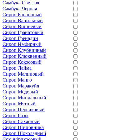
Самбука Светлая
Самбука Черная
Сироп Банановый
Сироп Ванильный
Сироп Вишневый
Сироп Гранатовый
Сироп Гренадин
Сироп Имбирный
Сироп Клубничный
Сироп Клюквенный
Сироп Кокосовый
Сироп Лайма
Сироп Малиновый
Сироп Манго
Сироп Маракуйя
Сироп Медовый
Сироп Миндальный
Сироп Мятный
Сироп Персиковый
Сироп Розы
Сироп Сахарный
Сироп Шиповника
Сироп Шоколадный
Сок Абрикосовый