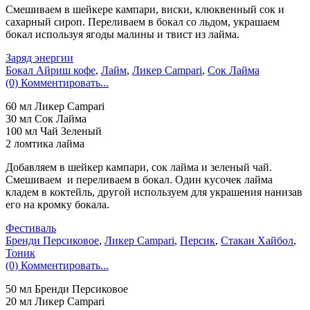
Смешиваем в шейкере кампари, виски, клюквенный сок и
сахарный сироп. Переливаем в бокал со льдом, украшаем
бокал используя ягоды малины и твист из лайма.
Заряд энергии
Бокал Айриш кофе
,
Лайм
,
Ликер Campari
,
Сок Лайма
(0) Комментировать...
60 мл Ликер Campari
30 мл Сок Лайма
100 мл Чай Зеленый
2 ломтика лайма
Добавляем в шейкер кампари, сок лайма и зеленый чай.
Смешиваем и переливаем в бокал. Один кусочек лайма
кладем в коктейль, другой используем для украшения нанизав
его на кромку бокала.
Фестиваль
Бренди Персиковое
,
Ликер Campari
,
Персик
,
Стакан Хайбол
,
Тоник
(0) Комментировать...
50 мл Бренди Персиковое
20 мл Ликер Campari