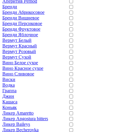
Аперитив Pernod
Бренди
Бренди Абрикосовое
Бренди Вишневое
Бренди Персиковое
Бренди Фруктовое
Бренди Яблочное
Вермут Белый
Вермут Красный
Вермут Розовый
Вермут Сухой
Вино Белое сухое
Вино Красное сухое
Вино Сливовое
Виски
Водка
Граппа
Джин
Кашаса
Коньяк
Ликер Amaretto
Ликер Angostura bitters
Ликер Baileys
Ликер Becherovka