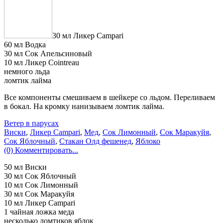
30 мл Ликер Campari
60 мл Водка
30 мл Сок Апельсиновый
10 мл Ликер Cointreau
немного льда
ломтик лайма
Все компоненты смешиваем в шейкере со льдом. Переливаем
в бокал. На кромку нанизываем ломтик лайма.
Ветер в парусах
Виски
,
Ликер Campari
,
Мед
,
Сок Лимонный
,
Сок Маракуйя
,
Сок Яблочный
,
Стакан Олд фешенед
,
Яблоко
(0) Комментировать...
50 мл Виски
30 мл Сок Яблочный
10 мл Сок Лимонный
30 мл Сок Маракуйя
10 мл Ликер Campari
1 чайная ложка меда
несколько ломтиков яблок