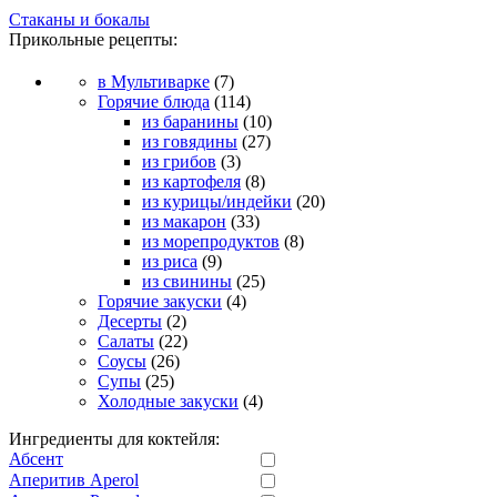
Стаканы и бокалы
Прикольные рецепты:
в Мультиварке
(7)
Горячие блюда
(114)
из баранины
(10)
из говядины
(27)
из грибов
(3)
из картофеля
(8)
из курицы/индейки
(20)
из макарон
(33)
из морепродуктов
(8)
из риса
(9)
из свинины
(25)
Горячие закуски
(4)
Десерты
(2)
Салаты
(22)
Соусы
(26)
Супы
(25)
Холодные закуски
(4)
Ингредиенты для коктейля:
Абсент
Аперитив Aperol