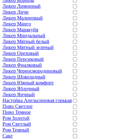
Ликер Корицы
Ликер Лимонный
Ликер Личи
Ликер Малиновый
Ликер Манго
Ликер Маракуйя
Ликер Миндальный
Ликер Мятный белый
Ликер Мятный зеленый
Ликер Ореховый
Ликер Персиковый
Ликер Фиалковый
Ликер Черносмородиновый
Ликер Шоколадный
Ликер Южный комфорт
Ликер Яблочный
Ликер Яичный
Настойка Апельсиновая горькая
Пиво Светлое
Пиво Темное
Ром Золотой
Ром Светлый
Ром Темный
Саке