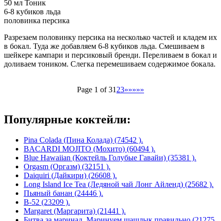
50 мл Тоник
6-8 кубиков льда
половинка персика
Разрезаем половинку персика на несколько частей и кладем их
в бокал. Туда же добавляем 6-8 кубиков льда. Смешиваем в
шейкере кампари и персиковый бренди. Переливаем в бокал и
доливаем тоником. Слегка перемешиваем содержимое бокала.
Page 1 of 3
1
2
3
»»»»»
Популярные коктейли:
Pina Colada (Пина Колада) (74542 ).
BACARDI MOJITO (Мохито) (60494 ).
Blue Hawaiian (Коктейль Голубые Гавайи) (35381 ).
Orgasm (Оргазм) (32151 ).
Daiquiri (Дайкири) (26608 ).
Long Island Ice Tea (Ледяной чай Лонг Айленд) (25682 ).
Пьяный банан (24446 ).
B-52 (23209 ).
Margaret (Маргарита) (21441 ).
Битва за маринад. Маринуем шашлык правильно (21275