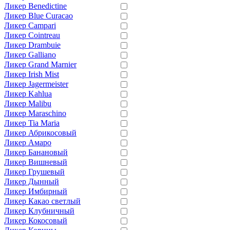
Ликер Benedictine
Ликер Blue Curacao
Ликер Campari
Ликер Cointreau
Ликер Drambuie
Ликер Galliano
Ликер Grand Marnier
Ликер Irish Mist
Ликер Jagermeister
Ликер Kahlua
Ликер Malibu
Ликер Maraschino
Ликер Tia Maria
Ликер Абрикосовый
Ликер Амаро
Ликер Банановый
Ликер Вишневый
Ликер Грушевый
Ликер Дынный
Ликер Имбирный
Ликер Какао светлый
Ликер Клубничный
Ликер Кокосовый