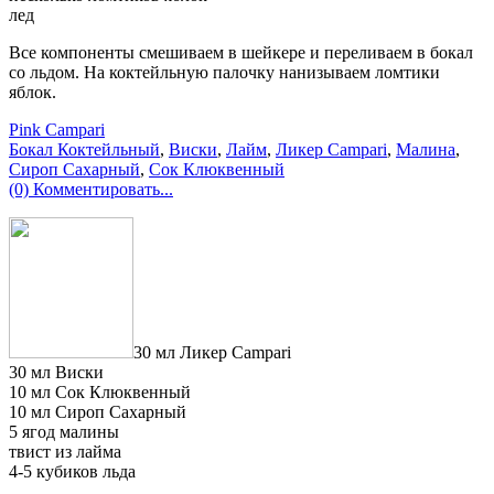
лед
Все компоненты смешиваем в шейкере и переливаем в бокал
со льдом. На коктейльную палочку нанизываем ломтики
яблок.
Pink Campari
Бокал Коктейльный
,
Виски
,
Лайм
,
Ликер Campari
,
Малина
,
Сироп Сахарный
,
Сок Клюквенный
(0) Комментировать...
30 мл Ликер Campari
30 мл Виски
10 мл Сок Клюквенный
10 мл Сироп Сахарный
5 ягод малины
твист из лайма
4-5 кубиков льда