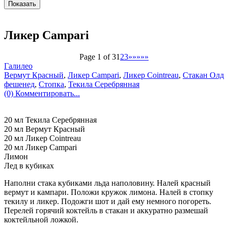
Ликер Campari
Page 1 of 3
1
2
3
»»»»»
Галилео
Вермут Красный
,
Ликер Campari
,
Ликер Cointreau
,
Стакан Олд
фешенед
,
Стопка
,
Текила Серебрянная
(0) Комментировать...
20 мл Текила Серебрянная
20 мл Вермут Красный
20 мл Ликер Cointreau
20 мл Ликер Campari
Лимон
Лед в кубиках
Наполни стака кубиками льда наполовину. Налей красный
вермут и кампари. Положи кружок лимона. Налей в стопку
текилу и ликер. Подожги шот и дай ему немного погореть.
Перелей горячий коктейль в стакан и аккуратно размешай
коктейльной ложкой.