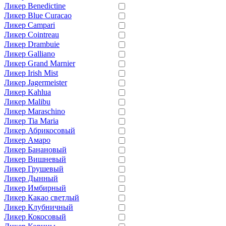
Ликер Benedictine
Ликер Blue Curacao
Ликер Campari
Ликер Cointreau
Ликер Drambuie
Ликер Galliano
Ликер Grand Marnier
Ликер Irish Mist
Ликер Jagermeister
Ликер Kahlua
Ликер Malibu
Ликер Maraschino
Ликер Tia Maria
Ликер Абрикосовый
Ликер Амаро
Ликер Банановый
Ликер Вишневый
Ликер Грушевый
Ликер Дынный
Ликер Имбирный
Ликер Какао светлый
Ликер Клубничный
Ликер Кокосовый