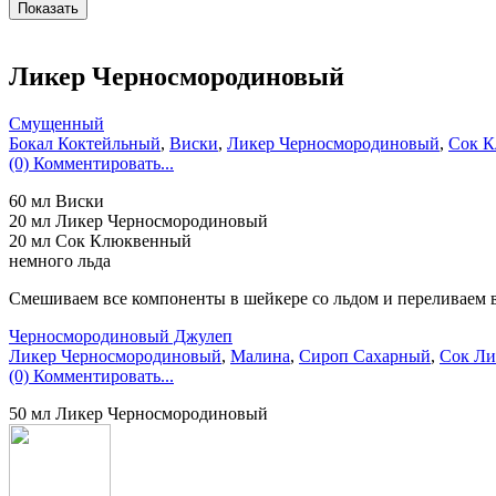
Ликер Черносмородиновый
Смущенный
Бокал Коктейльный
,
Виски
,
Ликер Черносмородиновый
,
Сок 
(0) Комментировать...
60 мл Виски
20 мл Ликер Черносмородиновый
20 мл Сок Клюквенный
немного льда
Смешиваем все компоненты в шейкере со льдом и переливаем в
Черносмородиновый Джулеп
Ликер Черносмородиновый
,
Малина
,
Сироп Сахарный
,
Сок Л
(0) Комментировать...
50 мл Ликер Черносмородиновый