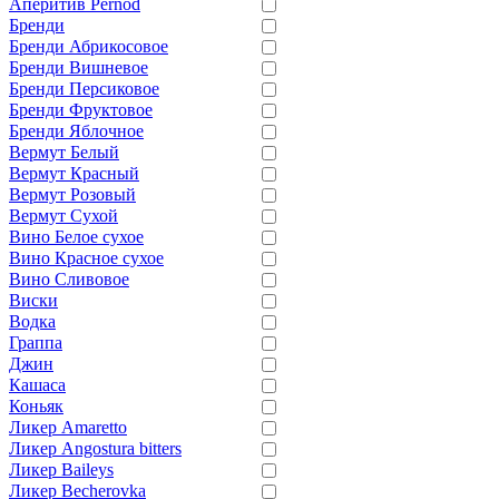
Аперитив Pernod
Бренди
Бренди Абрикосовое
Бренди Вишневое
Бренди Персиковое
Бренди Фруктовое
Бренди Яблочное
Вермут Белый
Вермут Красный
Вермут Розовый
Вермут Сухой
Вино Белое сухое
Вино Красное сухое
Вино Сливовое
Виски
Водка
Граппа
Джин
Кашаса
Коньяк
Ликер Amaretto
Ликер Angostura bitters
Ликер Baileys
Ликер Becherovka