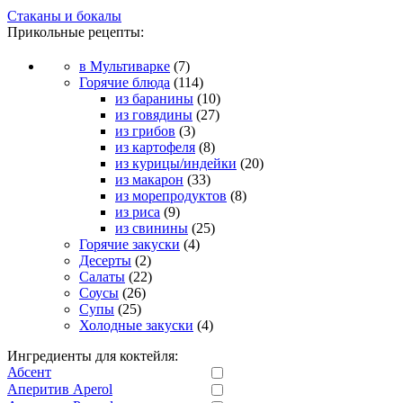
Стаканы и бокалы
Прикольные рецепты:
в Мультиварке
(7)
Горячие блюда
(114)
из баранины
(10)
из говядины
(27)
из грибов
(3)
из картофеля
(8)
из курицы/индейки
(20)
из макарон
(33)
из морепродуктов
(8)
из риса
(9)
из свинины
(25)
Горячие закуски
(4)
Десерты
(2)
Салаты
(22)
Соусы
(26)
Супы
(25)
Холодные закуски
(4)
Ингредиенты для коктейля:
Абсент
Аперитив Aperol