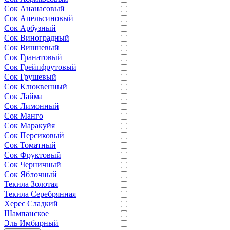
Сок Ананасовый
Сок Апельсиновый
Сок Арбузный
Сок Виноградный
Сок Вишневый
Сок Гранатовый
Сок Грейпфрутовый
Сок Грушевый
Сок Клюквенный
Сок Лайма
Сок Лимонный
Сок Манго
Сок Маракуйя
Сок Персиковый
Сок Томатный
Сок Фруктовый
Сок Черничный
Сок Яблочный
Текила Золотая
Текила Серебрянная
Херес Сладкий
Шампанское
Эль Имбирный