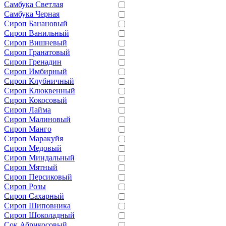
Самбука Светлая
Самбука Черная
Сироп Банановый
Сироп Ванильный
Сироп Вишневый
Сироп Гранатовый
Сироп Гренадин
Сироп Имбирный
Сироп Клубничный
Сироп Клюквенный
Сироп Кокосовый
Сироп Лайма
Сироп Малиновый
Сироп Манго
Сироп Маракуйя
Сироп Медовый
Сироп Миндальный
Сироп Мятный
Сироп Персиковый
Сироп Розы
Сироп Сахарный
Сироп Шиповника
Сироп Шоколадный
Сок Абрикосовый