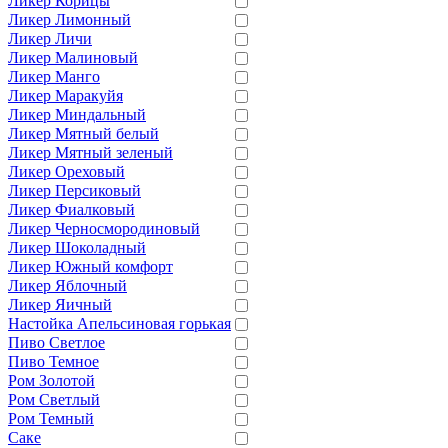
Ликер Корицы
Ликер Лимонный
Ликер Личи
Ликер Малиновый
Ликер Манго
Ликер Маракуйя
Ликер Миндальный
Ликер Мятный белый
Ликер Мятный зеленый
Ликер Ореховый
Ликер Персиковый
Ликер Фиалковый
Ликер Черносмородиновый
Ликер Шоколадный
Ликер Южный комфорт
Ликер Яблочный
Ликер Яичный
Настойка Апельсиновая горькая
Пиво Светлое
Пиво Темное
Ром Золотой
Ром Светлый
Ром Темный
Саке