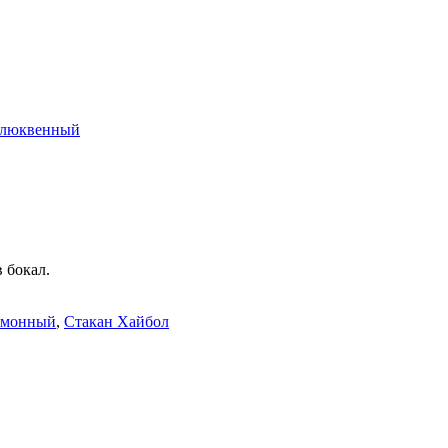
Клюквенный
 бокал.
имонный
,
Стакан Хайбол