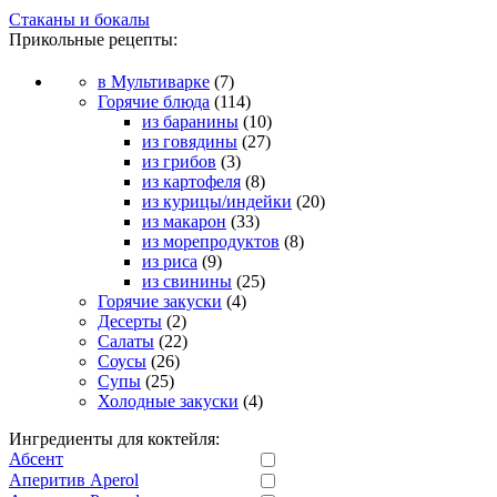
Стаканы и бокалы
Прикольные рецепты:
в Мультиварке
(7)
Горячие блюда
(114)
из баранины
(10)
из говядины
(27)
из грибов
(3)
из картофеля
(8)
из курицы/индейки
(20)
из макарон
(33)
из морепродуктов
(8)
из риса
(9)
из свинины
(25)
Горячие закуски
(4)
Десерты
(2)
Салаты
(22)
Соусы
(26)
Супы
(25)
Холодные закуски
(4)
Ингредиенты для коктейля:
Абсент
Аперитив Aperol