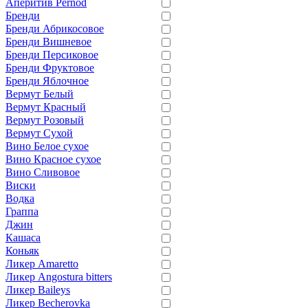
Аперитив Pernod
Бренди
Бренди Абрикосовое
Бренди Вишневое
Бренди Персиковое
Бренди Фруктовое
Бренди Яблочное
Вермут Белый
Вермут Красный
Вермут Розовый
Вермут Сухой
Вино Белое сухое
Вино Красное сухое
Вино Сливовое
Виски
Водка
Граппа
Джин
Кашаса
Коньяк
Ликер Amaretto
Ликер Angostura bitters
Ликер Baileys
Ликер Becherovka