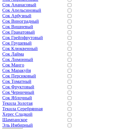
Сок Ананасовый
Сок Апельсиновый
Сок Арбузный
Сок Виноградный
Сок Вишневый
Сок Гранатовый
Сок Грейпфрутовый
Сок Грушевый
Сок Клюквенный
Сок Лайма
Сок Лимонный
Сок Манго
Сок Маракуйя
Сок Персиковый
Сок Томатный
Сок Фруктовый
Сок Черничный
Сок Яблочный
Текила Золотая
Текила Серебрянная
Херес Сладкий
Шампанское
Эль Имбирный