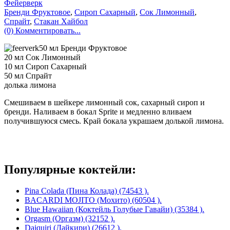
Фейерверк
Бренди Фруктовое
,
Сироп Сахарный
,
Сок Лимонный
,
Спрайт
,
Стакан Хайбол
(0) Комментировать...
50 мл Бренди Фруктовое
20 мл Сок Лимонный
10 мл Сироп Сахарный
50 мл Спрайт
долька лимона
Смешиваем в шейкере лимонный сок, сахарный сироп и
бренди. Наливаем в бокал Sprite и медленно вливаем
получившуюся смесь. Край бокала украшаем долькой лимона.
Популярные коктейли:
Pina Colada (Пина Колада) (74543 ).
BACARDI MOJITO (Мохито) (60504 ).
Blue Hawaiian (Коктейль Голубые Гавайи) (35384 ).
Orgasm (Оргазм) (32152 ).
Daiquiri (Дайкири) (26612 ).