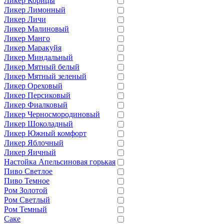
Ликер Корицы
Ликер Лимонный
Ликер Личи
Ликер Малиновый
Ликер Манго
Ликер Маракуйя
Ликер Миндальный
Ликер Мятный белый
Ликер Мятный зеленый
Ликер Ореховый
Ликер Персиковый
Ликер Фиалковый
Ликер Черносмородиновый
Ликер Шоколадный
Ликер Южный комфорт
Ликер Яблочный
Ликер Яичный
Настойка Апельсиновая горькая
Пиво Светлое
Пиво Темное
Ром Золотой
Ром Светлый
Ром Темный
Саке