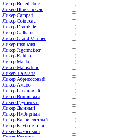
Ликер Benedictine
Ликер Blue Curacao
Ликер Campari
Ликер Cointreau
Ликер Drambuie
Ликер Galliano
Ликер Grand Marnier
Ликер Irish Mist
Ликер Jagermeister
Ликер Kahlua
Ликер Malibu
Ликер Maraschino
Ликер Tia Maria
Ликер Абрикосовый
Ликер Амаро
Ликер Банановый
Ликер Вишневый
Ликер Грушевый
Ликер Дынный
Ликер Имбирный
Ликер Какао светлый
Ликер Клубничный
Ликер Кокосовый