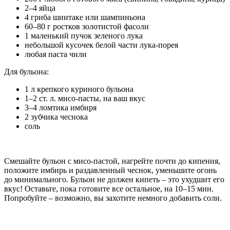
2–4 яйца
4 гриба шиитаке или шампиньона
60–80 г ростков золотистой фасоли
1 маленький пучок зеленого лука
небольшой кусочек белой части лука-порея
любая паста чили
Для бульона:
1 л крепкого куриного бульона
1–2 ст. л. мисо-пасты, на ваш вкус
3–4 ломтика имбиря
2 зубчика чеснока
соль
Смешайте бульон с мисо-пастой, нагрейте почти до кипения,
положите имбирь и раздавленный чеснок, уменьшите огонь
до минимального. Бульон не должен кипеть – это ухудшит его
вкус! Оставьте, пока готовите все остальное, на 10–15 мин.
Попробуйте – возможно, вы захотите немного добавить соли.