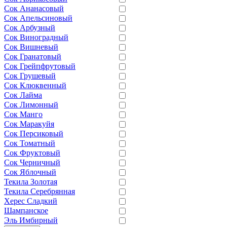
Сок Ананасовый
Сок Апельсиновый
Сок Арбузный
Сок Виноградный
Сок Вишневый
Сок Гранатовый
Сок Грейпфрутовый
Сок Грушевый
Сок Клюквенный
Сок Лайма
Сок Лимонный
Сок Манго
Сок Маракуйя
Сок Персиковый
Сок Томатный
Сок Фруктовый
Сок Черничный
Сок Яблочный
Текила Золотая
Текила Серебрянная
Херес Сладкий
Шампанское
Эль Имбирный