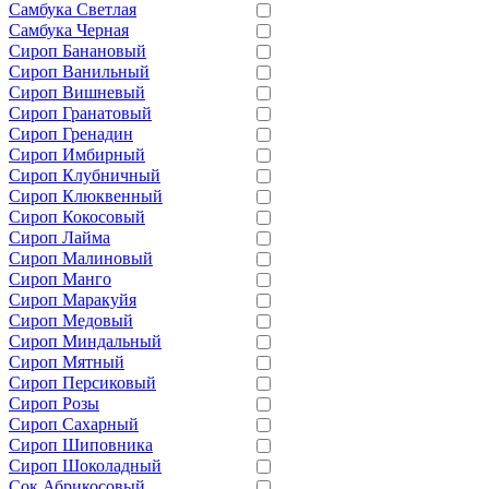
Самбука Светлая
Самбука Черная
Сироп Банановый
Сироп Ванильный
Сироп Вишневый
Сироп Гранатовый
Сироп Гренадин
Сироп Имбирный
Сироп Клубничный
Сироп Клюквенный
Сироп Кокосовый
Сироп Лайма
Сироп Малиновый
Сироп Манго
Сироп Маракуйя
Сироп Медовый
Сироп Миндальный
Сироп Мятный
Сироп Персиковый
Сироп Розы
Сироп Сахарный
Сироп Шиповника
Сироп Шоколадный
Сок Абрикосовый