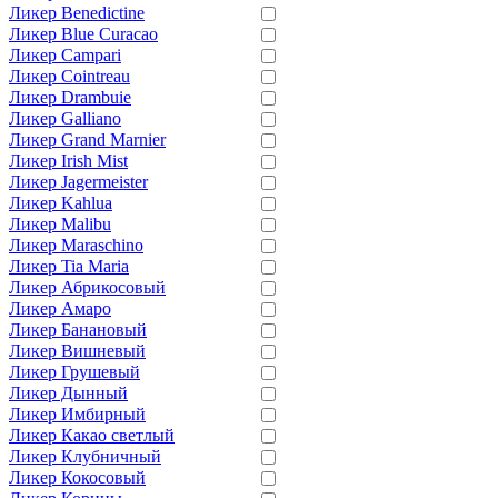
Ликер Benedictine
Ликер Blue Curacao
Ликер Campari
Ликер Cointreau
Ликер Drambuie
Ликер Galliano
Ликер Grand Marnier
Ликер Irish Mist
Ликер Jagermeister
Ликер Kahlua
Ликер Malibu
Ликер Maraschino
Ликер Tia Maria
Ликер Абрикосовый
Ликер Амаро
Ликер Банановый
Ликер Вишневый
Ликер Грушевый
Ликер Дынный
Ликер Имбирный
Ликер Какао светлый
Ликер Клубничный
Ликер Кокосовый