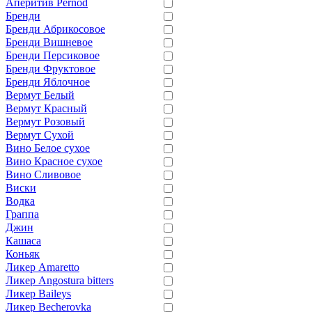
Аперитив Pernod
Бренди
Бренди Абрикосовое
Бренди Вишневое
Бренди Персиковое
Бренди Фруктовое
Бренди Яблочное
Вермут Белый
Вермут Красный
Вермут Розовый
Вермут Сухой
Вино Белое сухое
Вино Красное сухое
Вино Сливовое
Виски
Водка
Граппа
Джин
Кашаса
Коньяк
Ликер Amaretto
Ликер Angostura bitters
Ликер Baileys
Ликер Becherovka