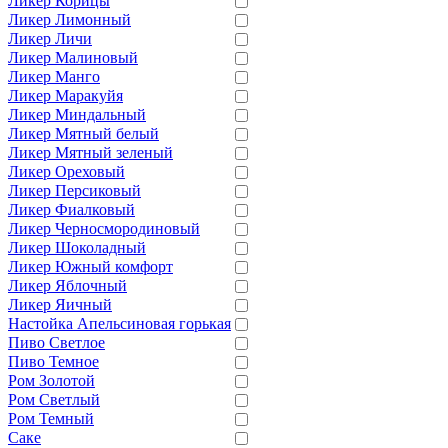
Ликер Корицы
Ликер Лимонный
Ликер Личи
Ликер Малиновый
Ликер Манго
Ликер Маракуйя
Ликер Миндальный
Ликер Мятный белый
Ликер Мятный зеленый
Ликер Ореховый
Ликер Персиковый
Ликер Фиалковый
Ликер Черносмородиновый
Ликер Шоколадный
Ликер Южный комфорт
Ликер Яблочный
Ликер Яичный
Настойка Апельсиновая горькая
Пиво Светлое
Пиво Темное
Ром Золотой
Ром Светлый
Ром Темный
Саке