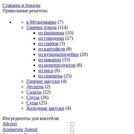
Стаканы и бокалы
Прикольные рецепты:
в Мультиварке
(7)
Горячие блюда
(114)
из баранины
(10)
из говядины
(27)
из грибов
(3)
из картофеля
(8)
из курицы/индейки
(20)
из макарон
(33)
из морепродуктов
(8)
из риса
(9)
из свинины
(25)
Горячие закуски
(4)
Десерты
(2)
Салаты
(22)
Соусы
(26)
Супы
(25)
Холодные закуски
(4)
Ингредиенты для коктейля:
Абсент
Аперитив Aperol