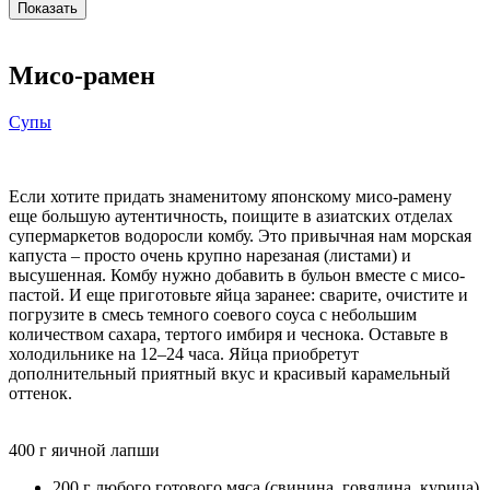
Мисо-рамен
Супы
Если хотите придать знаменитому японскому мисо-рамену
еще большую аутентичность, поищите в азиатских отделах
супермаркетов водоросли комбу. Это привычная нам морская
капуста – просто очень крупно нарезаная (листами) и
высушенная. Комбу нужно добавить в бульон вместе с мисо-
пастой. И еще приготовьте яйца заранее: сварите, очистите и
погрузите в смесь темного соевого соуса с небольшим
количеством сахара, тертого имбиря и чеснока. Оставьте в
холодильнике на 12–24 часа. Яйца приобретут
дополнительный приятный вкус и красивый карамельный
оттенок.
400 г яичной лапши
200 г любого готового мяса (свинина, говядина, курица)