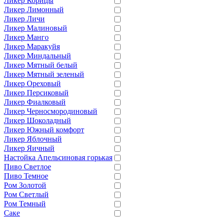
Ликер Корицы
Ликер Лимонный
Ликер Личи
Ликер Малиновый
Ликер Манго
Ликер Маракуйя
Ликер Миндальный
Ликер Мятный белый
Ликер Мятный зеленый
Ликер Ореховый
Ликер Персиковый
Ликер Фиалковый
Ликер Черносмородиновый
Ликер Шоколадный
Ликер Южный комфорт
Ликер Яблочный
Ликер Яичный
Настойка Апельсиновая горькая
Пиво Светлое
Пиво Темное
Ром Золотой
Ром Светлый
Ром Темный
Саке