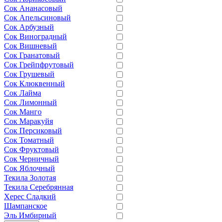
Сок Ананасовый
Сок Апельсиновый
Сок Арбузный
Сок Виноградный
Сок Вишневый
Сок Гранатовый
Сок Грейпфрутовый
Сок Грушевый
Сок Клюквенный
Сок Лайма
Сок Лимонный
Сок Манго
Сок Маракуйя
Сок Персиковый
Сок Томатный
Сок Фруктовый
Сок Черничный
Сок Яблочный
Текила Золотая
Текила Серебрянная
Херес Сладкий
Шампанское
Эль Имбирный