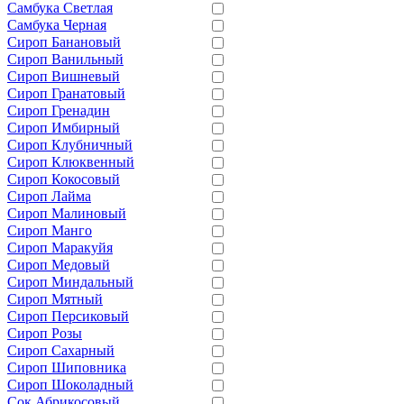
Самбука Светлая
Самбука Черная
Сироп Банановый
Сироп Ванильный
Сироп Вишневый
Сироп Гранатовый
Сироп Гренадин
Сироп Имбирный
Сироп Клубничный
Сироп Клюквенный
Сироп Кокосовый
Сироп Лайма
Сироп Малиновый
Сироп Манго
Сироп Маракуйя
Сироп Медовый
Сироп Миндальный
Сироп Мятный
Сироп Персиковый
Сироп Розы
Сироп Сахарный
Сироп Шиповника
Сироп Шоколадный
Сок Абрикосовый