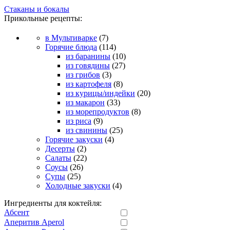
Стаканы и бокалы
Прикольные рецепты:
в Мультиварке
(7)
Горячие блюда
(114)
из баранины
(10)
из говядины
(27)
из грибов
(3)
из картофеля
(8)
из курицы/индейки
(20)
из макарон
(33)
из морепродуктов
(8)
из риса
(9)
из свинины
(25)
Горячие закуски
(4)
Десерты
(2)
Салаты
(22)
Соусы
(26)
Супы
(25)
Холодные закуски
(4)
Ингредиенты для коктейля:
Абсент
Аперитив Aperol