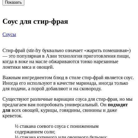
Соус для стир-фрая
Соусы
Стир-фрай (stir-fry буквально означает «жарить помешивая»)
— это популярная в Азии технология приготовления пищи,
когда в воке на масле обжариваются тонко нарезанные
ломтики мяса и овощей.
Важным ингредиентом блюд в стиле стир-фрай является соус.
Иногда его используют в качестве маринада, иногда только
для подачи, а порой добавляют и на сковороду.
Существуют различные вариации соуса для стир-фрая, но мы
предлагаем вам попробовать универсальный. Он
подходит
для
всех овощей, курицы, говядины, свинины и даже
креветок.
½ стакана соевого соуса с пониженным
содержанием соли;
½ стакана куриного или овощного бульона;