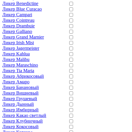
Ликер Benedictine
Ликер Blue Curacao
Ликер Campari
Ликер Cointreau
Ликер Drambuie
Ликер Galliano
Ликер Grand Marnier
Ликер Irish Mist
Ликер Jagermeister
Ликер Kahlua
Ликер Malibu
Ликер Maraschino
Ликер Tia Maria
Ликер Абрикосовый
Ликер Амаро
Ликер Банановый
Ликер Вишневый
Ликер Грушевый
Ликер Дынный
Ликер Имбирный
Ликер Какао светлый
Ликер Клубничный
Ликер Кокосовый