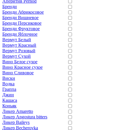
Аперитив Pernod
Бренди
Бренди Абрикосовое
Бренди Вишневое
Бренди Персиковое
Бренди Фруктовое
Бренди Яблочное
Вермут Белый
Вермут Красный
Вермут Розовый
Вермут Сухой
Вино Белое сухое
Вино Красное сухое
Вино Сливовое
Виски
Водка
Граппа
Джин
Кашаса
Коньяк
Ликер Amaretto
Ликер Angostura bitters
Ликер Baileys
Ликер Becherovka