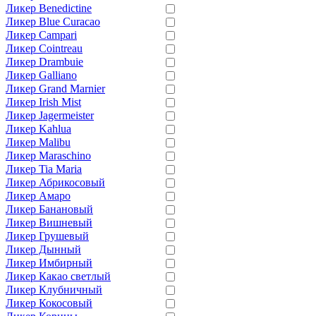
Ликер Benedictine
Ликер Blue Curacao
Ликер Campari
Ликер Cointreau
Ликер Drambuie
Ликер Galliano
Ликер Grand Marnier
Ликер Irish Mist
Ликер Jagermeister
Ликер Kahlua
Ликер Malibu
Ликер Maraschino
Ликер Tia Maria
Ликер Абрикосовый
Ликер Амаро
Ликер Банановый
Ликер Вишневый
Ликер Грушевый
Ликер Дынный
Ликер Имбирный
Ликер Какао светлый
Ликер Клубничный
Ликер Кокосовый