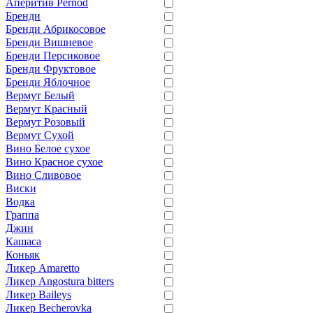
Аперитив Pernod
Бренди
Бренди Абрикосовое
Бренди Вишневое
Бренди Персиковое
Бренди Фруктовое
Бренди Яблочное
Вермут Белый
Вермут Красный
Вермут Розовый
Вермут Сухой
Вино Белое сухое
Вино Красное сухое
Вино Сливовое
Виски
Водка
Граппа
Джин
Кашаса
Коньяк
Ликер Amaretto
Ликер Angostura bitters
Ликер Baileys
Ликер Becherovka