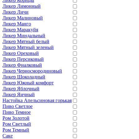
Ликер Корицы
Ликер Лимонный
Ликер Личи
Ликер Малиновый
Ликер Манго
Ликер Маракуйя
Ликер Миндальный
Ликер Мятный белый
Ликер Мятный зеленый
Ликер Ореховый
Ликер Персиковый
Ликер Фиалковый
Ликер Черносмородиновый
Ликер Шоколадный
Ликер Южный комфорт
Ликер Яблочный
Ликер Яичный
Настойка Апельсиновая горькая
Пиво Светлое
Пиво Темное
Ром Золотой
Ром Светлый
Ром Темный
Саке