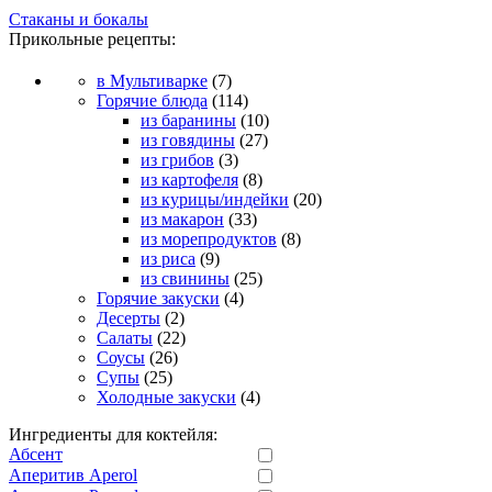
Стаканы и бокалы
Прикольные рецепты:
в Мультиварке
(7)
Горячие блюда
(114)
из баранины
(10)
из говядины
(27)
из грибов
(3)
из картофеля
(8)
из курицы/индейки
(20)
из макарон
(33)
из морепродуктов
(8)
из риса
(9)
из свинины
(25)
Горячие закуски
(4)
Десерты
(2)
Салаты
(22)
Соусы
(26)
Супы
(25)
Холодные закуски
(4)
Ингредиенты для коктейля:
Абсент
Аперитив Aperol