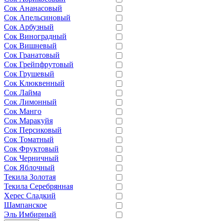
Сок Ананасовый
Сок Апельсиновый
Сок Арбузный
Сок Виноградный
Сок Вишневый
Сок Гранатовый
Сок Грейпфрутовый
Сок Грушевый
Сок Клюквенный
Сок Лайма
Сок Лимонный
Сок Манго
Сок Маракуйя
Сок Персиковый
Сок Томатный
Сок Фруктовый
Сок Черничный
Сок Яблочный
Текила Золотая
Текила Серебрянная
Херес Сладкий
Шампанское
Эль Имбирный