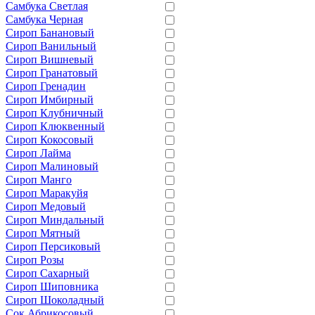
Самбука Светлая
Самбука Черная
Сироп Банановый
Сироп Ванильный
Сироп Вишневый
Сироп Гранатовый
Сироп Гренадин
Сироп Имбирный
Сироп Клубничный
Сироп Клюквенный
Сироп Кокосовый
Сироп Лайма
Сироп Малиновый
Сироп Манго
Сироп Маракуйя
Сироп Медовый
Сироп Миндальный
Сироп Мятный
Сироп Персиковый
Сироп Розы
Сироп Сахарный
Сироп Шиповника
Сироп Шоколадный
Сок Абрикосовый