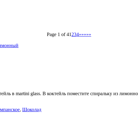
Page 1 of 4
1
2
3
4
»»»»»
имонный
йль в martini glass. В коктейль поместите спиральку из лимонн
мпанское
,
Шоколад