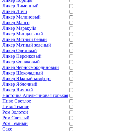
Ликер Корицы
Ликер Лимонный
Ликер Личи
Ликер Малиновый
Ликер Манго
Ликер Маракуйя
Ликер Миндальный
Ликер Мятный белый
Ликер Мятный зеленый
Ликер Ореховый
Ликер Персиковый
Ликер Фиалковый
Ликер Черносмородиновый
Ликер Шоколадный
Ликер Южный комфорт
Ликер Яблочный
Ликер Яичный
Настойка Апельсиновая горькая
Пиво Светлое
Пиво Темное
Ром Золотой
Ром Светлый
Ром Темный
Саке