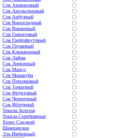
Сок Ананасовый
Сок Апельсиновый
Сок Арбузный
Сок Виноградный
Сок Вишневый
Сок Гранатовый
Сок Грейпфрутовый
Сок Грушевый
Сок Клюквенный
Сок Лайма
Сок Лимонный
Сок Манго
Сок Маракуйя
Сок Персиковый
Сок Томатный
Сок Фруктовый
Сок Черничный
Сок Яблочный
Текила Золотая
Текила Серебрянная
Херес Сладкий
Шампанское
Эль Имбирный