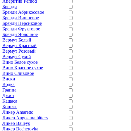
Аперитив Pernod
Бренди
Бренди Абрикосовое
Бренди Вишневое
Бренди Персиковое
Бренди Фруктовое
Бренди Яблочное
Вермут Белый
Вермут Красный
Вермут Розовый
Вермут Сухой
Вино Белое сухое
Вино Красное сухое
Вино Сливовое
Виски
Водка
Граппа
Джин
Кашаса
Коньяк
Ликер Amaretto
Ликер Angostura bitters
Ликер Baileys
Ликер Becherovka