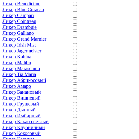
Ликер Benedictine
Ликер Blue Curacao
Ликер Campari
Ликер Cointreau
Ликер Drambuie
Ликер Galliano
Ликер Grand Marnier
Ликер Irish Mist
Ликер Jagermeister
Ликер Kahlua
Ликер Malibu
Ликер Maraschino
Ликер Tia Maria
Ликер Абрикосовый
Ликер Амаро
Ликер Банановый
Ликер Вишневый
Ликер Грушевый
Ликер Дынный
Ликер Имбирный
Ликер Какао светлый
Ликер Клубничный
Ликер Кокосовый