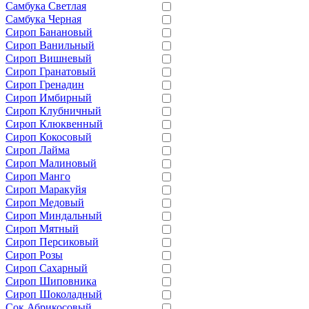
Самбука Светлая
Самбука Черная
Сироп Банановый
Сироп Ванильный
Сироп Вишневый
Сироп Гранатовый
Сироп Гренадин
Сироп Имбирный
Сироп Клубничный
Сироп Клюквенный
Сироп Кокосовый
Сироп Лайма
Сироп Малиновый
Сироп Манго
Сироп Маракуйя
Сироп Медовый
Сироп Миндальный
Сироп Мятный
Сироп Персиковый
Сироп Розы
Сироп Сахарный
Сироп Шиповника
Сироп Шоколадный
Сок Абрикосовый