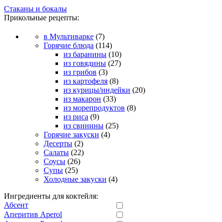
Стаканы и бокалы
Прикольные рецепты:
в Мультиварке
(7)
Горячие блюда
(114)
из баранины
(10)
из говядины
(27)
из грибов
(3)
из картофеля
(8)
из курицы/индейки
(20)
из макарон
(33)
из морепродуктов
(8)
из риса
(9)
из свинины
(25)
Горячие закуски
(4)
Десерты
(2)
Салаты
(22)
Соусы
(26)
Супы
(25)
Холодные закуски
(4)
Ингредиенты для коктейля:
Абсент
Аперитив Aperol