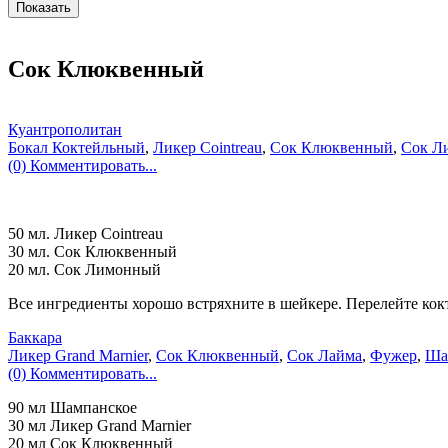
Сок Клюквенный
Куантрополитан
Бокал Коктейльный
,
Ликер Cointreau
,
Сок Клюквенный
,
Сок Л
(0) Комментировать...
50 мл. Ликер Cointreau
30 мл. Сок Клюквенный
20 мл. Сок Лимонный
Все ингредиенты хорошо встряхните в шейкере. Перелейте кокте
Баккара
Ликер Grand Marnier
,
Сок Клюквенный
,
Сок Лайма
,
Фужер
,
Ша
(0) Комментировать...
90 мл Шампанское
30 мл Ликер Grand Marnier
20 мл Сок Клюквенный