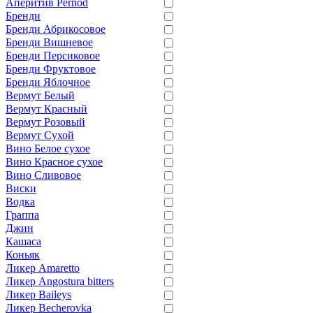
Аперитив Pernod
Бренди
Бренди Абрикосовое
Бренди Вишневое
Бренди Персиковое
Бренди Фруктовое
Бренди Яблочное
Вермут Белый
Вермут Красный
Вермут Розовый
Вермут Сухой
Вино Белое сухое
Вино Красное сухое
Вино Сливовое
Виски
Водка
Граппа
Джин
Кашаса
Коньяк
Ликер Amaretto
Ликер Angostura bitters
Ликер Baileys
Ликер Becherovka