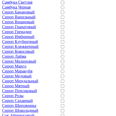
Самбука Светлая
Самбука Черная
Сироп Банановый
Сироп Ванильный
Сироп Вишневый
Сироп Гранатовый
Сироп Гренадин
Сироп Имбирный
Сироп Клубничный
Сироп Клюквенный
Сироп Кокосовый
Сироп Лайма
Сироп Малиновый
Сироп Манго
Сироп Маракуйя
Сироп Медовый
Сироп Миндальный
Сироп Мятный
Сироп Персиковый
Сироп Розы
Сироп Сахарный
Сироп Шиповника
Сироп Шоколадный
Сок Абрикосовый