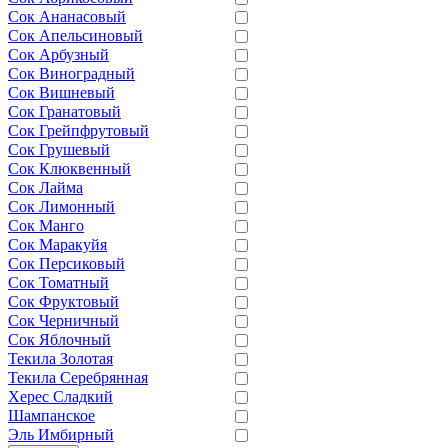
Сок Ананасовый
Сок Апельсиновый
Сок Арбузный
Сок Виноградный
Сок Вишневый
Сок Гранатовый
Сок Грейпфрутовый
Сок Грушевый
Сок Клюквенный
Сок Лайма
Сок Лимонный
Сок Манго
Сок Маракуйя
Сок Персиковый
Сок Томатный
Сок Фруктовый
Сок Черничный
Сок Яблочный
Текила Золотая
Текила Серебрянная
Херес Сладкий
Шампанское
Эль Имбирный