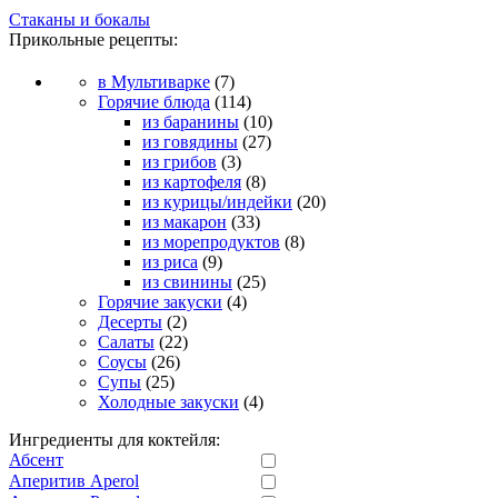
Стаканы и бокалы
Прикольные рецепты:
в Мультиварке
(7)
Горячие блюда
(114)
из баранины
(10)
из говядины
(27)
из грибов
(3)
из картофеля
(8)
из курицы/индейки
(20)
из макарон
(33)
из морепродуктов
(8)
из риса
(9)
из свинины
(25)
Горячие закуски
(4)
Десерты
(2)
Салаты
(22)
Соусы
(26)
Супы
(25)
Холодные закуски
(4)
Ингредиенты для коктейля:
Абсент
Аперитив Aperol