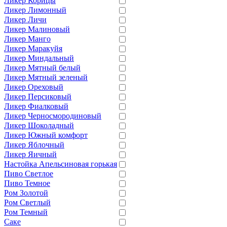
Ликер Корицы
Ликер Лимонный
Ликер Личи
Ликер Малиновый
Ликер Манго
Ликер Маракуйя
Ликер Миндальный
Ликер Мятный белый
Ликер Мятный зеленый
Ликер Ореховый
Ликер Персиковый
Ликер Фиалковый
Ликер Черносмородиновый
Ликер Шоколадный
Ликер Южный комфорт
Ликер Яблочный
Ликер Яичный
Настойка Апельсиновая горькая
Пиво Светлое
Пиво Темное
Ром Золотой
Ром Светлый
Ром Темный
Саке