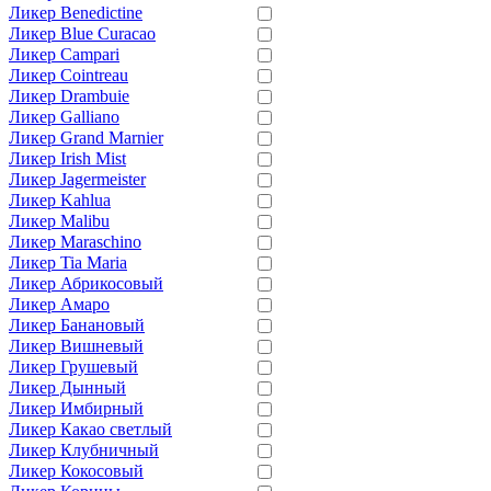
Ликер Benedictine
Ликер Blue Curacao
Ликер Campari
Ликер Cointreau
Ликер Drambuie
Ликер Galliano
Ликер Grand Marnier
Ликер Irish Mist
Ликер Jagermeister
Ликер Kahlua
Ликер Malibu
Ликер Maraschino
Ликер Tia Maria
Ликер Абрикосовый
Ликер Амаро
Ликер Банановый
Ликер Вишневый
Ликер Грушевый
Ликер Дынный
Ликер Имбирный
Ликер Какао светлый
Ликер Клубничный
Ликер Кокосовый