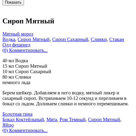
Сироп Мятный
Мятный мороз
Водка
,
Сироп Мятный
,
Сироп Сахарный
,
Сливки
,
Стакан
Олд фешенед
(0) Комментировать...
40 мл Водка
15 мл Сироп Мятный
10 мл Сироп Сахарный
80 мл Сливки
немного льда
Берем шейкер. Добавляем в него водку, мятный ликер и
сахарный сироп. Встряхиваем 10-12 секунд и переливаем в
бокал со льдом. Доливаем сливки и немного перемешиваем.
Болотная тина
Бокал Коктейльный
,
Мята
,
Ром Темный
,
Сироп Мятный
,
Яйцо
(0) Комментировать...