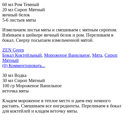
60 мл Ром Темный
20 мл Сироп Мятный
яичный белок
5-6 листьев мяты
Измельчаем листья мяты и смешиваем с мятным сиропом.
Взбиваем в шейкере яичный белок и ром. Переливаем в
бокал. Сверху посыпаем измельченной мятой.
ZEN Green
Бокал Коктейльный
,
Мороженое Ванильное
,
Мята
,
Сироп
Мятный
(0) Комментировать...
30 мл Водка
30 мл Сироп Мятный
100 гр Мороженое Ванильное
веточка мяты
Кладем мороженое в теплое место и даем ему немного
растаять. Смешиваем все ингредиенты. Переливаем в бокал
для коктейлей и кладем веточку мяты.