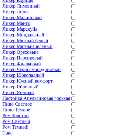
Ликер Корицы
Ликер Лимонный
Ликер Личи
Ликер Малиновый
Ликер Манго
Ликер Маракуйя
Ликер Миндальный
Ликер Мятный белый
Ликер Мятный зеленый
Ликер Ореховый
Ликер Персиковый
Ликер Фиалковый
Ликер Черносмородиновый
Ликер Шоколадный
Ликер Южный комфорт
Ликер Яблочный
Ликер Яичный
Настойка Апельсиновая горькая
Пиво Светлое
Пиво Темное
Ром Золотой
Ром Светлый
Ром Темный
Саке