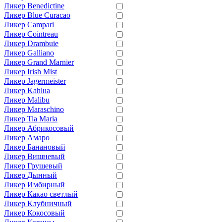
Ликер Benedictine
Ликер Blue Curacao
Ликер Campari
Ликер Cointreau
Ликер Drambuie
Ликер Galliano
Ликер Grand Marnier
Ликер Irish Mist
Ликер Jagermeister
Ликер Kahlua
Ликер Malibu
Ликер Maraschino
Ликер Tia Maria
Ликер Абрикосовый
Ликер Амаро
Ликер Банановый
Ликер Вишневый
Ликер Грушевый
Ликер Дынный
Ликер Имбирный
Ликер Какао светлый
Ликер Клубничный
Ликер Кокосовый