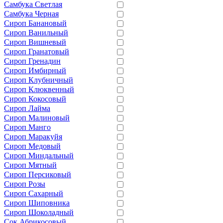
Самбука Светлая
Самбука Черная
Сироп Банановый
Сироп Ванильный
Сироп Вишневый
Сироп Гранатовый
Сироп Гренадин
Сироп Имбирный
Сироп Клубничный
Сироп Клюквенный
Сироп Кокосовый
Сироп Лайма
Сироп Малиновый
Сироп Манго
Сироп Маракуйя
Сироп Медовый
Сироп Миндальный
Сироп Мятный
Сироп Персиковый
Сироп Розы
Сироп Сахарный
Сироп Шиповника
Сироп Шоколадный
Сок Абрикосовый