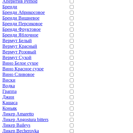
Аперитив Pernod
Бренди
Бренди Абрикосовое
Бренди Вишневое
Бренди Персиковое
Бренди Фруктовое
Бренди Яблочное
Вермут Белый
Вермут Красный
Вермут Розовый
Вермут Сухой
Вино Белое сухое
Вино Красное сухое
Вино Сливовое
Виски
Водка
Граппа
Джин
Кашаса
Коньяк
Ликер Amaretto
Ликер Angostura bitters
Ликер Baileys
Ликер Becherovka