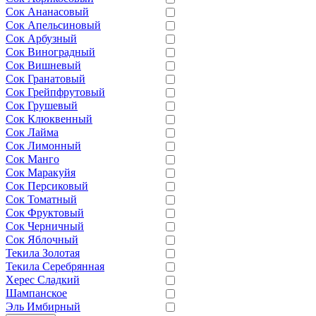
Сок Ананасовый
Сок Апельсиновый
Сок Арбузный
Сок Виноградный
Сок Вишневый
Сок Гранатовый
Сок Грейпфрутовый
Сок Грушевый
Сок Клюквенный
Сок Лайма
Сок Лимонный
Сок Манго
Сок Маракуйя
Сок Персиковый
Сок Томатный
Сок Фруктовый
Сок Черничный
Сок Яблочный
Текила Золотая
Текила Серебрянная
Херес Сладкий
Шампанское
Эль Имбирный