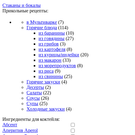
Стаканы и бокалы
Прикольные рецепты:
в Мультиварке
(7)
Горячие блюда
(114)
из баранины
(10)
из говядины
(27)
из грибов
(3)
из картофеля
(8)
из курицы/индейки
(20)
из макарон
(33)
из морепродуктов
(8)
из риса
(9)
из свинины
(25)
Горячие закуски
(4)
Десерты
(2)
Салаты
(22)
Соусы
(26)
Супы
(25)
Холодные закуски
(4)
Ингредиенты для коктейля:
Абсент
Аперитив Aperol