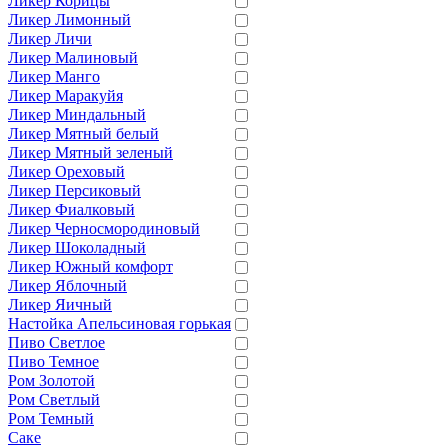
Ликер Корицы
Ликер Лимонный
Ликер Личи
Ликер Малиновый
Ликер Манго
Ликер Маракуйя
Ликер Миндальный
Ликер Мятный белый
Ликер Мятный зеленый
Ликер Ореховый
Ликер Персиковый
Ликер Фиалковый
Ликер Черносмородиновый
Ликер Шоколадный
Ликер Южный комфорт
Ликер Яблочный
Ликер Яичный
Настойка Апельсиновая горькая
Пиво Светлое
Пиво Темное
Ром Золотой
Ром Светлый
Ром Темный
Саке