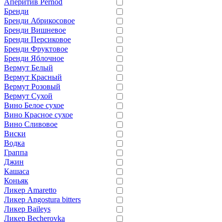
Аперитив Pernod
Бренди
Бренди Абрикосовое
Бренди Вишневое
Бренди Персиковое
Бренди Фруктовое
Бренди Яблочное
Вермут Белый
Вермут Красный
Вермут Розовый
Вермут Сухой
Вино Белое сухое
Вино Красное сухое
Вино Сливовое
Виски
Водка
Граппа
Джин
Кашаса
Коньяк
Ликер Amaretto
Ликер Angostura bitters
Ликер Baileys
Ликер Becherovka