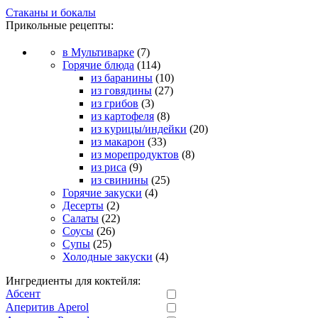
Стаканы и бокалы
Прикольные рецепты:
в Мультиварке
(7)
Горячие блюда
(114)
из баранины
(10)
из говядины
(27)
из грибов
(3)
из картофеля
(8)
из курицы/индейки
(20)
из макарон
(33)
из морепродуктов
(8)
из риса
(9)
из свинины
(25)
Горячие закуски
(4)
Десерты
(2)
Салаты
(22)
Соусы
(26)
Супы
(25)
Холодные закуски
(4)
Ингредиенты для коктейля:
Абсент
Аперитив Aperol