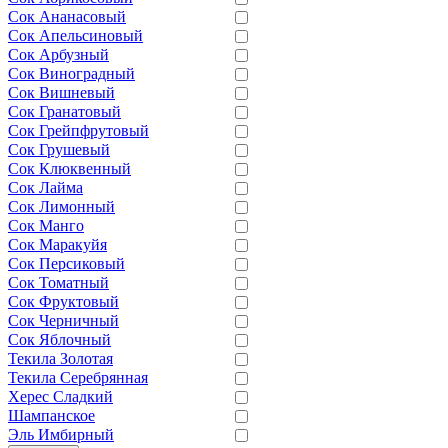
Сок Ананасовый
Сок Апельсиновый
Сок Арбузный
Сок Виноградный
Сок Вишневый
Сок Гранатовый
Сок Грейпфрутовый
Сок Грушевый
Сок Клюквенный
Сок Лайма
Сок Лимонный
Сок Манго
Сок Маракуйя
Сок Персиковый
Сок Томатный
Сок Фруктовый
Сок Черничный
Сок Яблочный
Текила Золотая
Текила Серебрянная
Херес Сладкий
Шампанское
Эль Имбирный