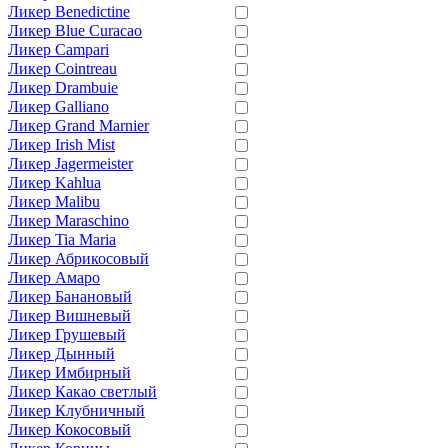
Ликер Benedictine
Ликер Blue Curacao
Ликер Campari
Ликер Cointreau
Ликер Drambuie
Ликер Galliano
Ликер Grand Marnier
Ликер Irish Mist
Ликер Jagermeister
Ликер Kahlua
Ликер Malibu
Ликер Maraschino
Ликер Tia Maria
Ликер Абрикосовый
Ликер Амаро
Ликер Банановый
Ликер Вишневый
Ликер Грушевый
Ликер Дынный
Ликер Имбирный
Ликер Какао светлый
Ликер Клубничный
Ликер Кокосовый