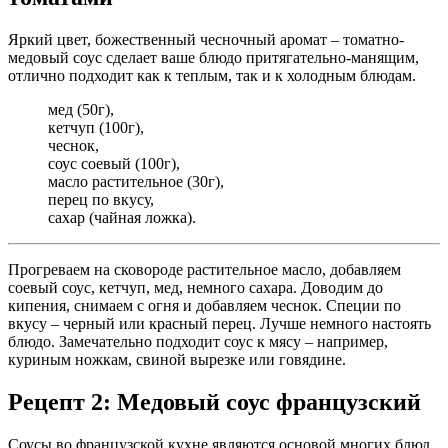
Яркий цвет, божественный чесночный аромат – томатно-
медовый соус сделает ваше блюдо притягательно-манящим,
отлично подходит как к теплым, так и к холодным блюдам.
мед (50г),
кетчуп (100г),
чеснок,
соус соевый (100г),
масло растительное (30г),
перец по вкусу,
сахар (чайная ложка).
Прогреваем на сковороде растительное масло, добавляем
соевый соус, кетчуп, мед, немного сахара. Доводим до
кипения, снимаем с огня и добавляем чеснок. Специи по
вкусу – черный или красный перец. Лучше немного настоять
блюдо. Замечательно подходит соус к мясу – например,
куриным ножкам, свиной вырезке или говядине.
Рецепт 2: Медовый соус французский
Соусы во французской кухне являются основой многих блюд.