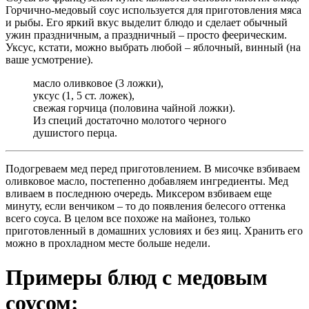
Горчично-медовый соус используется для приготовления мяса
и рыбы. Его яркий вкус выделит блюдо и сделает обычный
ужин праздничным, а праздничный – просто феерическим.
Уксус, кстати, можно выбрать любой – яблочный, винный (на
ваше усмотрение).
масло оливковое (3 ложки),
уксус (1, 5 ст. ложек),
свежая горчица (половина чайной ложки).
Из специй достаточно молотого черного
душистого перца.
Подогреваем мед перед приготовлением. В мисочке взбиваем
оливковое масло, постепенно добавляем ингредиенты. Мед
вливаем в последнюю очередь. Миксером взбиваем еще
минуту, если венчиком – то до появления белесого оттенка
всего соуса. В целом все похоже на майонез, только
приготовленный в домашних условиях и без яиц. Хранить его
можно в прохладном месте больше недели.
Примеры блюд с медовым
соусом: