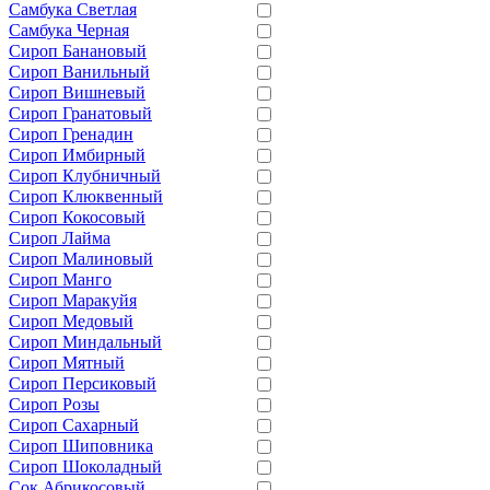
Самбука Светлая
Самбука Черная
Сироп Банановый
Сироп Ванильный
Сироп Вишневый
Сироп Гранатовый
Сироп Гренадин
Сироп Имбирный
Сироп Клубничный
Сироп Клюквенный
Сироп Кокосовый
Сироп Лайма
Сироп Малиновый
Сироп Манго
Сироп Маракуйя
Сироп Медовый
Сироп Миндальный
Сироп Мятный
Сироп Персиковый
Сироп Розы
Сироп Сахарный
Сироп Шиповника
Сироп Шоколадный
Сок Абрикосовый