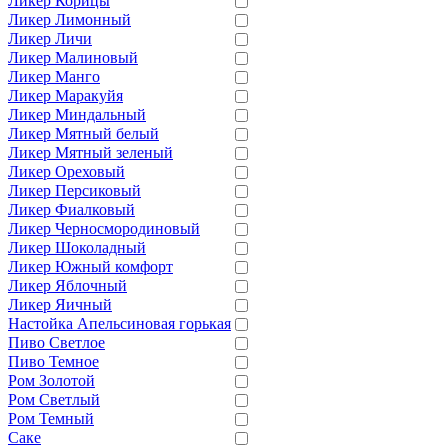
Ликер Корицы
Ликер Лимонный
Ликер Личи
Ликер Малиновый
Ликер Манго
Ликер Маракуйя
Ликер Миндальный
Ликер Мятный белый
Ликер Мятный зеленый
Ликер Ореховый
Ликер Персиковый
Ликер Фиалковый
Ликер Черносмородиновый
Ликер Шоколадный
Ликер Южный комфорт
Ликер Яблочный
Ликер Яичный
Настойка Апельсиновая горькая
Пиво Светлое
Пиво Темное
Ром Золотой
Ром Светлый
Ром Темный
Саке