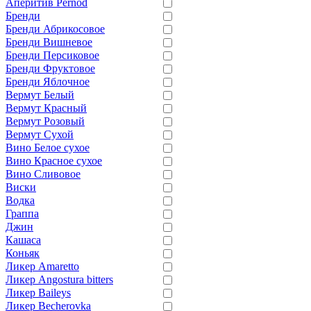
Аперитив Pernod
Бренди
Бренди Абрикосовое
Бренди Вишневое
Бренди Персиковое
Бренди Фруктовое
Бренди Яблочное
Вермут Белый
Вермут Красный
Вермут Розовый
Вермут Сухой
Вино Белое сухое
Вино Красное сухое
Вино Сливовое
Виски
Водка
Граппа
Джин
Кашаса
Коньяк
Ликер Amaretto
Ликер Angostura bitters
Ликер Baileys
Ликер Becherovka