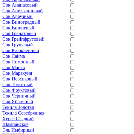
Сок Ананасовый
Сок Апельсиновый
Сок Арбузный
Сок Виноградный
Сок Вишневый
Сок Гранатовый
Сок Грейпфрутовый
Сок Грушевый
Сок Клюквенный
Сок Лайма
Сок Лимонный
Сок Манго
Сок Маракуйя
Сок Персиковый
Сок Томатный
Сок Фруктовый
Сок Черничный
Сок Яблочный
Текила Золотая
Текила Серебрянная
Херес Сладкий
Шампанское
Эль Имбирный