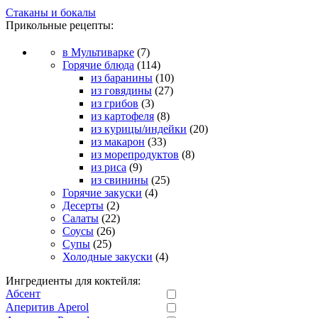
Стаканы и бокалы
Прикольные рецепты:
в Мультиварке
(7)
Горячие блюда
(114)
из баранины
(10)
из говядины
(27)
из грибов
(3)
из картофеля
(8)
из курицы/индейки
(20)
из макарон
(33)
из морепродуктов
(8)
из риса
(9)
из свинины
(25)
Горячие закуски
(4)
Десерты
(2)
Салаты
(22)
Соусы
(26)
Супы
(25)
Холодные закуски
(4)
Ингредиенты для коктейля:
Абсент
Аперитив Aperol