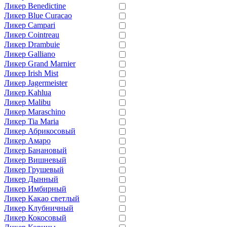
Ликер Benedictine
Ликер Blue Curacao
Ликер Campari
Ликер Cointreau
Ликер Drambuie
Ликер Galliano
Ликер Grand Marnier
Ликер Irish Mist
Ликер Jagermeister
Ликер Kahlua
Ликер Malibu
Ликер Maraschino
Ликер Tia Maria
Ликер Абрикосовый
Ликер Амаро
Ликер Банановый
Ликер Вишневый
Ликер Грушевый
Ликер Дынный
Ликер Имбирный
Ликер Какао светлый
Ликер Клубничный
Ликер Кокосовый