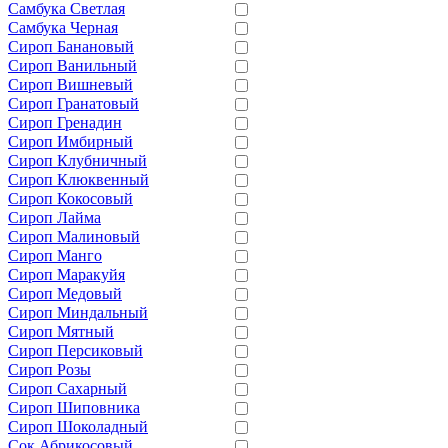
Самбука Светлая
Самбука Черная
Сироп Банановый
Сироп Ванильный
Сироп Вишневый
Сироп Гранатовый
Сироп Гренадин
Сироп Имбирный
Сироп Клубничный
Сироп Клюквенный
Сироп Кокосовый
Сироп Лайма
Сироп Малиновый
Сироп Манго
Сироп Маракуйя
Сироп Медовый
Сироп Миндальный
Сироп Мятный
Сироп Персиковый
Сироп Розы
Сироп Сахарный
Сироп Шиповника
Сироп Шоколадный
Сок Абрикосовый