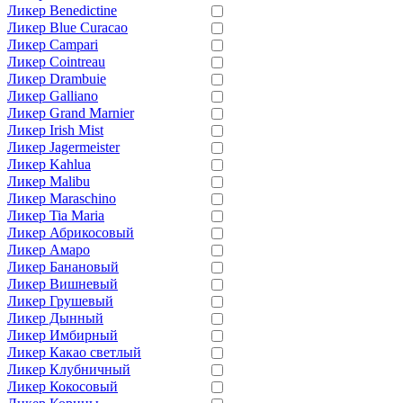
Ликер Benedictine
Ликер Blue Curacao
Ликер Campari
Ликер Cointreau
Ликер Drambuie
Ликер Galliano
Ликер Grand Marnier
Ликер Irish Mist
Ликер Jagermeister
Ликер Kahlua
Ликер Malibu
Ликер Maraschino
Ликер Tia Maria
Ликер Абрикосовый
Ликер Амаро
Ликер Банановый
Ликер Вишневый
Ликер Грушевый
Ликер Дынный
Ликер Имбирный
Ликер Какао светлый
Ликер Клубничный
Ликер Кокосовый