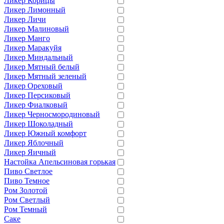
Ликер Корицы
Ликер Лимонный
Ликер Личи
Ликер Малиновый
Ликер Манго
Ликер Маракуйя
Ликер Миндальный
Ликер Мятный белый
Ликер Мятный зеленый
Ликер Ореховый
Ликер Персиковый
Ликер Фиалковый
Ликер Черносмородиновый
Ликер Шоколадный
Ликер Южный комфорт
Ликер Яблочный
Ликер Яичный
Настойка Апельсиновая горькая
Пиво Светлое
Пиво Темное
Ром Золотой
Ром Светлый
Ром Темный
Саке