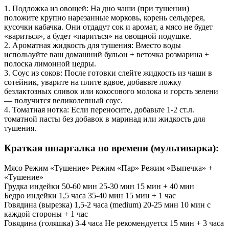
1. Подложка из овощей: На дно чаши (при тушении)
положите крупно нарезанные морковь, корень сельдерея,
кусочки кабачка. Они отдадут сок и аромат, а мясо не будет
«вариться», а будет «париться» на овощной подушке.
2. Ароматная жидкость для тушения: Вместо воды
используйте ваш домашний бульон + веточка розмарина +
полоска лимонной цедры.
3. Соус из соков: После готовки слейте жидкость из чаши в
сотейник, уварите на плите вдвое, добавьте ложку
безлактозных сливок или кокосового молока и горсть зелени
— получится великолепный соус.
4. Томатная нотка: Если переносите, добавьте 1-2 ст.л.
томатной пасты без добавок в маринад или жидкость для
тушения.
Краткая шпаргалка по времени (мультиварка):
Мясо Режим «Тушение» Режим «Пар» Режим «Выпечка» +
«Тушение»
Грудка индейки 50-60 мин 25-30 мин 15 мин + 40 мин
Бедро индейки 1,5 часа 35-40 мин 15 мин + 1 час
Говядина (вырезка) 1,5-2 часа (medium) 20-25 мин 10 мин с
каждой стороны + 1 час
Говядина (голяшка) 3-4 часа Не рекомендуется 15 мин + 3 часа