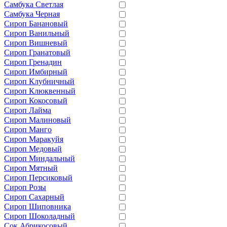
Самбука Светлая
Самбука Черная
Сироп Банановый
Сироп Ванильный
Сироп Вишневый
Сироп Гранатовый
Сироп Гренадин
Сироп Имбирный
Сироп Клубничный
Сироп Клюквенный
Сироп Кокосовый
Сироп Лайма
Сироп Малиновый
Сироп Манго
Сироп Маракуйя
Сироп Медовый
Сироп Миндальный
Сироп Мятный
Сироп Персиковый
Сироп Розы
Сироп Сахарный
Сироп Шиповника
Сироп Шоколадный
Сок Абрикосовый