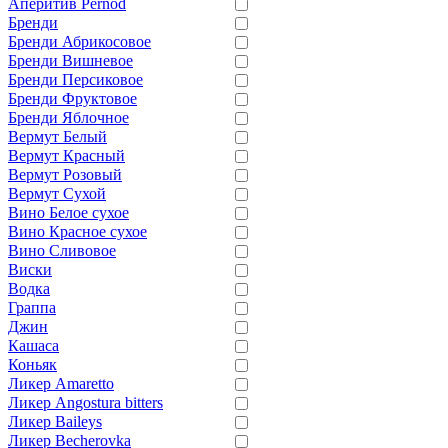
Аперитив Pernod
Бренди
Бренди Абрикосовое
Бренди Вишневое
Бренди Персиковое
Бренди Фруктовое
Бренди Яблочное
Вермут Белый
Вермут Красный
Вермут Розовый
Вермут Сухой
Вино Белое сухое
Вино Красное сухое
Вино Сливовое
Виски
Водка
Граппа
Джин
Кашаса
Коньяк
Ликер Amaretto
Ликер Angostura bitters
Ликер Baileys
Ликер Becherovka