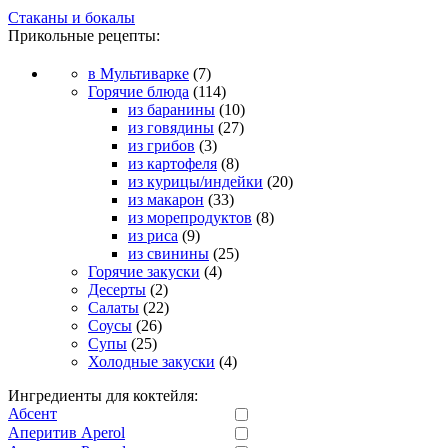
Стаканы и бокалы
Прикольные рецепты:
в Мультиварке
(7)
Горячие блюда
(114)
из баранины
(10)
из говядины
(27)
из грибов
(3)
из картофеля
(8)
из курицы/индейки
(20)
из макарон
(33)
из морепродуктов
(8)
из риса
(9)
из свинины
(25)
Горячие закуски
(4)
Десерты
(2)
Салаты
(22)
Соусы
(26)
Супы
(25)
Холодные закуски
(4)
Ингредиенты для коктейля:
Абсент
Аперитив Aperol