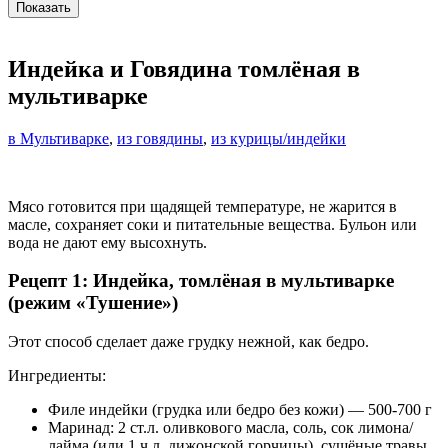
Индейка и Говядина томлёная в
мультиварке
в Мультиварке
,
из говядины
,
из курицы/индейки
Мясо готовится при щадящей температуре, не жарится в
масле, сохраняет соки и питательные вещества. Бульон или
вода не дают ему высохнуть.
Рецепт 1: Индейка, томлёная в мультиварке
(режим «Тушение»)
Этот способ сделает даже грудку нежной, как бедро.
Ингредиенты:
Филе индейки (грудка или бедро без кожи) — 500-700 г
Маринад: 2 ст.л. оливкового масла, соль, сок лимона/
лайма (или 1 ч.л. дижонской горчицы), сушёные травы