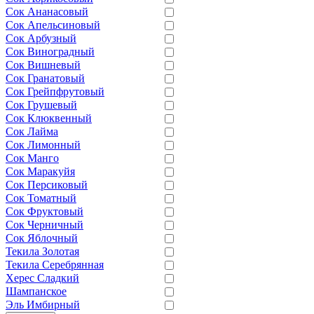
Сок Ананасовый
Сок Апельсиновый
Сок Арбузный
Сок Виноградный
Сок Вишневый
Сок Гранатовый
Сок Грейпфрутовый
Сок Грушевый
Сок Клюквенный
Сок Лайма
Сок Лимонный
Сок Манго
Сок Маракуйя
Сок Персиковый
Сок Томатный
Сок Фруктовый
Сок Черничный
Сок Яблочный
Текила Золотая
Текила Серебрянная
Херес Сладкий
Шампанское
Эль Имбирный