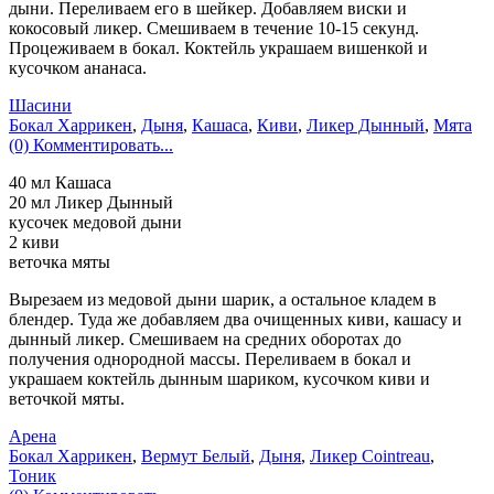
дыни. Переливаем его в шейкер. Добавляем виски и
кокосовый ликер. Смешиваем в течение 10-15 секунд.
Процеживаем в бокал. Коктейль украшаем вишенкой и
кусочком ананаса.
Шасини
Бокал Харрикен
,
Дыня
,
Кашаса
,
Киви
,
Ликер Дынный
,
Мята
(0) Комментировать...
40 мл Кашаса
20 мл Ликер Дынный
кусочек медовой дыни
2 киви
веточка мяты
Вырезаем из медовой дыни шарик, а остальное кладем в
блендер. Туда же добавляем два очищенных киви, кашасу и
дынный ликер. Смешиваем на средних оборотах до
получения однородной массы. Переливаем в бокал и
украшаем коктейль дынным шариком, кусочком киви и
веточкой мяты.
Арена
Бокал Харрикен
,
Вермут Белый
,
Дыня
,
Ликер Cointreau
,
Тоник