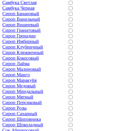
Самбука Светлая
Самбука Черная
Сироп Банановый
Сироп Ванильный
Сироп Вишневый
Сироп Гранатовый
Сироп Гренадин
Сироп Имбирный
Сироп Клубничный
Сироп Клюквенный
Сироп Кокосовый
Сироп Лайма
Сироп Малиновый
Сироп Манго
Сироп Маракуйя
Сироп Медовый
Сироп Миндальный
Сироп Мятный
Сироп Персиковый
Сироп Розы
Сироп Сахарный
Сироп Шиповника
Сироп Шоколадный
Сок Абрикосовый