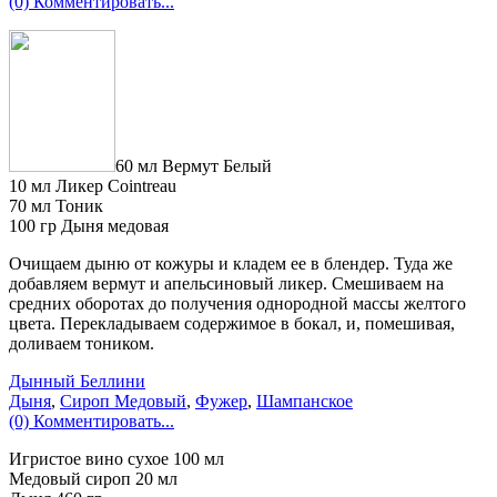
(0) Комментировать...
60 мл Вермут Белый
10 мл Ликер Cointreau
70 мл Тоник
100 гр Дыня медовая
Очищаем дыню от кожуры и кладем ее в блендер. Туда же
добавляем вермут и апельсиновый ликер. Смешиваем на
средних оборотах до получения однородной массы желтого
цвета. Перекладываем содержимое в бокал, и, помешивая,
доливаем тоником.
Дынный Беллини
Дыня
,
Сироп Медовый
,
Фужер
,
Шампанское
(0) Комментировать...
Игристое вино сухое 100 мл
Медовый сироп 20 мл