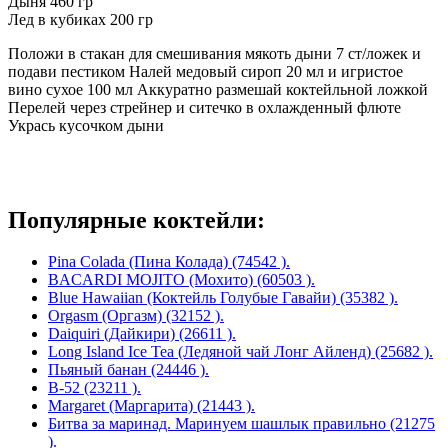
Дыня 460 гр
Лед в кубиках 200 гр
Положи в стакан для смешивания мякоть дыни 7 ст/ложек и
подави пестиком Налей медовый сироп 20 мл и игристое
вино сухое 100 мл Аккуратно размешай коктейльной ложкой
Перелей через стрейнер и ситечко в охлажденный флюте
Укрась кусочком дыни
Популярные коктейли:
Pina Colada (Пина Колада) (74542 ).
BACARDI MOJITO (Мохито) (60503 ).
Blue Hawaiian (Коктейль Голубые Гавайи) (35382 ).
Orgasm (Оргазм) (32152 ).
Daiquiri (Дайкири) (26611 ).
Long Island Ice Tea (Ледяной чай Лонг Айленд) (25682 ).
Пьяный банан (24446 ).
B-52 (23211 ).
Margaret (Маргарита) (21443 ).
Битва за маринад. Маринуем шашлык правильно (21275
).