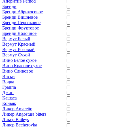
Аперитив Pernod
Бренди
Бренди Абрикосовое
Бренди Вишневое
Бренди Персиковое
Бренди Фруктовое
Бренди Яблочное
Вермут Белый
Вермут Красный
Вермут Розовый
Вермут Сухой
Вино Белое сухое
Вино Красное сухое
Вино Сливовое
Виски
Водка
Граппа
Джин
Кашаса
Коньяк
Ликер Amaretto
Ликер Angostura bitters
Ликер Baileys
Ликер Becherovka