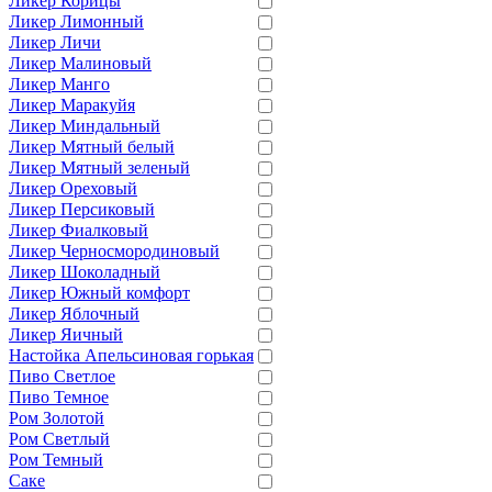
Ликер Корицы
Ликер Лимонный
Ликер Личи
Ликер Малиновый
Ликер Манго
Ликер Маракуйя
Ликер Миндальный
Ликер Мятный белый
Ликер Мятный зеленый
Ликер Ореховый
Ликер Персиковый
Ликер Фиалковый
Ликер Черносмородиновый
Ликер Шоколадный
Ликер Южный комфорт
Ликер Яблочный
Ликер Яичный
Настойка Апельсиновая горькая
Пиво Светлое
Пиво Темное
Ром Золотой
Ром Светлый
Ром Темный
Саке