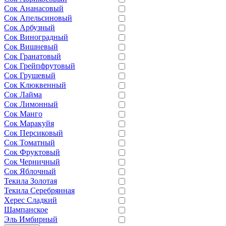
Сок Ананасовый
Сок Апельсиновый
Сок Арбузный
Сок Виноградный
Сок Вишневый
Сок Гранатовый
Сок Грейпфрутовый
Сок Грушевый
Сок Клюквенный
Сок Лайма
Сок Лимонный
Сок Манго
Сок Маракуйя
Сок Персиковый
Сок Томатный
Сок Фруктовый
Сок Черничный
Сок Яблочный
Текила Золотая
Текила Серебрянная
Херес Сладкий
Шампанское
Эль Имбирный