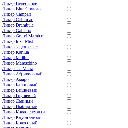
Ликер Benedictine
Ликер Blue Curacao
Ликер Campari
Ликер Cointreau
Ликер Drambuie
Ликер Galliano
Ликер Grand Marnier
Ликер Irish Mist
Ликер Jagermeister
Ликер Kahlua
Ликер Malibu
Ликер Maraschino
Ликер Tia Maria
Ликер Абрикосовый
Ликер Амаро
Ликер Банановый
Ликер Вишневый
Ликер Грушевый
Ликер Дынный
Ликер Имбирный
Ликер Какао светлый
Ликер Клубничный
Ликер Кокосовый