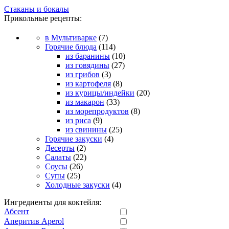
Стаканы и бокалы
Прикольные рецепты:
в Мультиварке
(7)
Горячие блюда
(114)
из баранины
(10)
из говядины
(27)
из грибов
(3)
из картофеля
(8)
из курицы/индейки
(20)
из макарон
(33)
из морепродуктов
(8)
из риса
(9)
из свинины
(25)
Горячие закуски
(4)
Десерты
(2)
Салаты
(22)
Соусы
(26)
Супы
(25)
Холодные закуски
(4)
Ингредиенты для коктейля:
Абсент
Аперитив Aperol